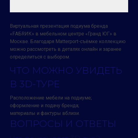
Виртуальная презентация подиума бренда
«FАБRИК» в мебельном центре «Гранд ЮГ» в
Москве. Благодаря Matterport-съёмке коллекцию
можно рассмотреть в деталях онлайн и заранее
определиться с выбором.
ЧТО МОЖНО УВИДЕТЬ
В 3D-ТУРЕ
Расположение мебели на подиуме;
оформление и подачу бренда;
материалы и фактуры вблизи.
ВОПРОСЫ И ОТВЕТЫ