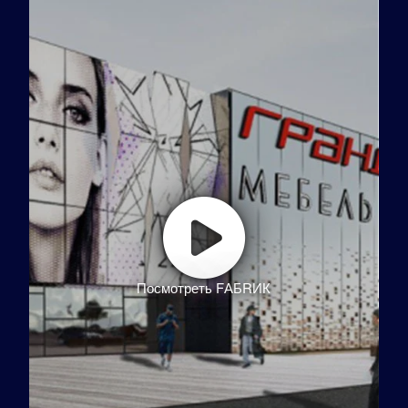
Посмотреть FАБRИК