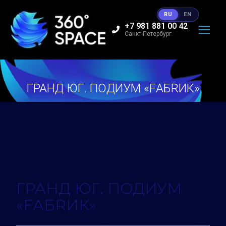
RU
EN
+7 981 881 00 42
Санкт-Петербург
ГРАНД ЮГ. ПОДИУМ «FАБRИК»
Вы здесь:
ГРАНД ЮГ. ПОДИУМ
«FАБRИК»