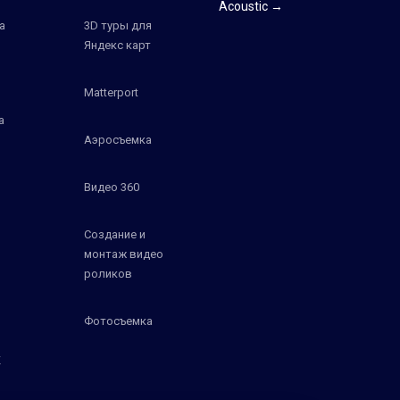
Acoustic →
а
3D туры для
Яндекс карт
Matterport
а
Аэросъемка
Видео 360
Создание и
монтаж видео
роликов
Фотосъемка
К