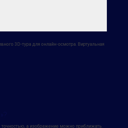
вного 3D-тура для онлайн-осмотра. Виртуальная
»?
ой точностью, а изображение можно приближать.