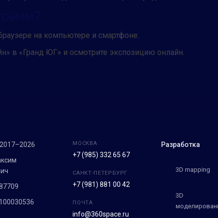
грамм?
 браузере на компьютере и смартфоне.
йн» в «Гранд ЮГ» и осмотрите экспозицию онлайн.
МОСКВА
 2017–2026
Разработка
+7 (985) 332 65 67
аксим
3D mapping
вич
САНКТ-ПЕТЕРБУРГ
+7 (981) 881 00 42
87709
3D
100030536
ПОЧТА
моделирован
info@360space.ru