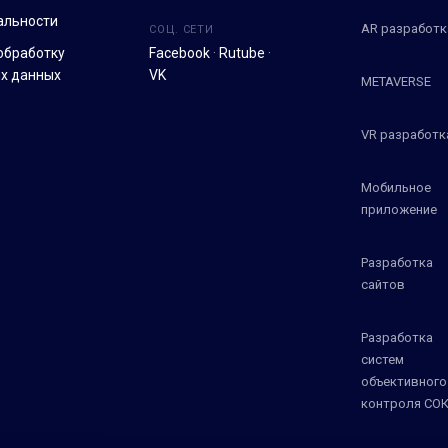
альности
AR разработк
СОЦ. СЕТИ
обработку
Facebook
·
Rutube
·
х данных
VK
METAVERSE
VR разработк
Мобильное
приложение
Разработка
сайтов
Разработка
систем
объективного
контроля СО