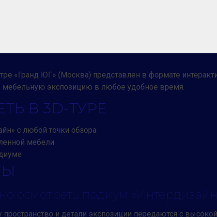
ре «Гранд ЮГ» (Москва) представлен в формате интеракти
ь мебельную экспозицию в любое удобное время.
ТЬ В 3D-ТУРЕ
йн» с любой точки обзора
ленной мебели
одиуме
ТЫ
но осмотреть подиум «Интердизайн
тому пространство и детали экспозиции передаются с высок