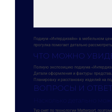
Подиум «Интердизайн» в мебельном цент
прогулка помогает детально рассмотрет
ЧТО МОЖНО УВИДЕ
Полную экспозицию подиума «Интердиза
Детали оформления и фактуры представ
Планировку и расстановку изделий на п
ВОПРОСЫ И ОТВЕ
Насколько детально мож
Тур снят по технологии Matterport, поэ