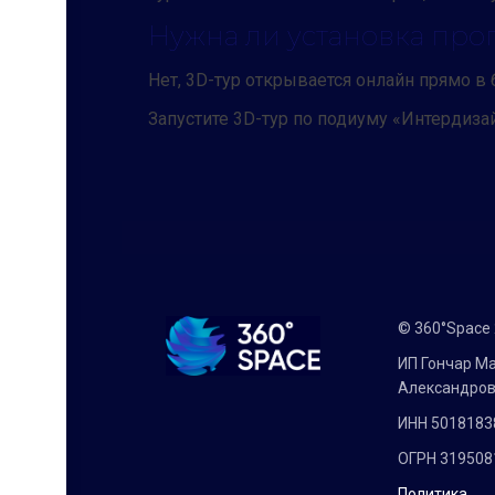
Нужна ли установка про
Нет, 3D-тур открывается онлайн прямо в
Запустите 3D-тур по подиуму «Интердиза
© 360°Space
ИП Гончар М
Александро
ИНН 5018183
ОГРН 319508
Политика