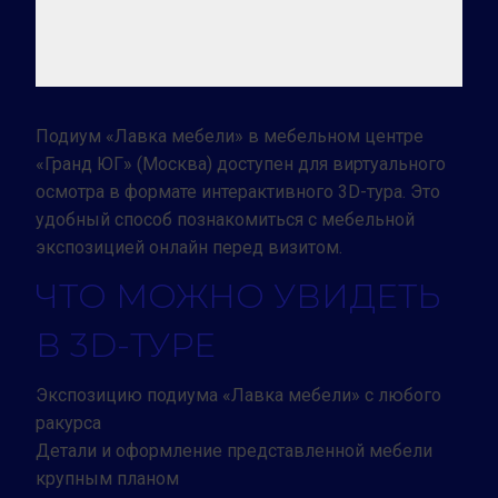
Подиум «Лавка мебели» в мебельном центре
«Гранд ЮГ» (Москва) доступен для виртуального
осмотра в формате интерактивного 3D-тура. Это
удобный способ познакомиться с мебельной
экспозицией онлайн перед визитом.
ЧТО МОЖНО УВИДЕТЬ
В 3D-ТУРЕ
Экспозицию подиума «Лавка мебели» с любого
ракурса
Детали и оформление представленной мебели
крупным планом