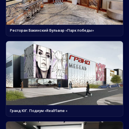
Ресторан Бакинский Бульвар «Парк победы»
Гранд ЮГ. Подиум «RealFlame «