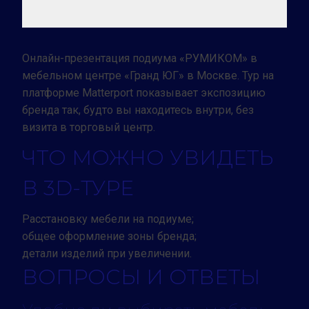
Онлайн-презентация подиума «РУМИКОМ» в
мебельном центре «Гранд ЮГ» в Москве. Тур на
платформе Matterport показывает экспозицию
бренда так, будто вы находитесь внутри, без
визита в торговый центр.
ЧТО МОЖНО УВИДЕТЬ
В 3D-ТУРЕ
Расстановку мебели на подиуме;
общее оформление зоны бренда;
детали изделий при увеличении.
ВОПРОСЫ И ОТВЕТЫ