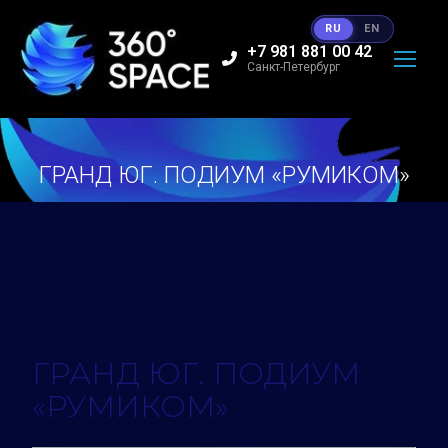
RU
EN
+7 981 881 00 42
Санкт-Петербург
ГРАНД ЮГ. ПОДИУМ «РУМИКОМ»
Вы здесь:
ГРАНД ЮГ. ПОДИУМ
«РУМИКОМ»