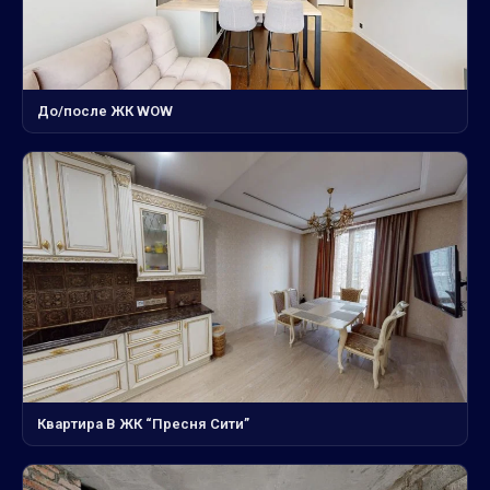
До/после ЖК WOW
Квартира В ЖК “Пресня Сити”