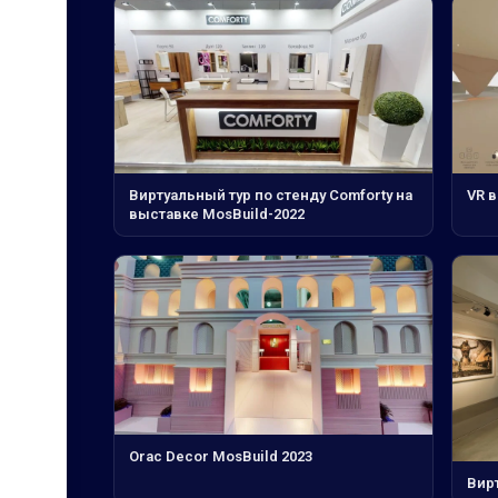
Виртуальный тур по стенду Comforty на
VR в
выставке MosBuild-2022
Orac Decor MosBuild 2023
Вир