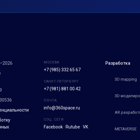
МОСКВА
7–2026
Разработка
+7 (985) 332 65 67
м
3D mapping
САНКТ-ПЕТЕРБУРГ
+7 (981) 881 00 42
9
3D моделиро
30536
ПОЧТА
info@360space.ru
енциальности
AR разработ
ботку
СОЦ. СЕТИ
нных
Facebook
·
Rutube
·
VK
METAVERSE