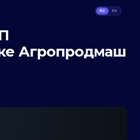
RU
EN
СП
вке Агропродмаш