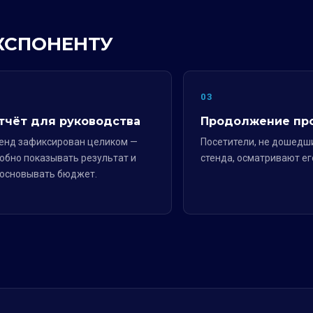
ЭКСПОНЕНТУ
2
03
тчёт для руководства
Продолжение пр
енд зафиксирован целиком —
Посетители, не дошедш
обно показывать результат и
стенда, осматривают ег
основывать бюджет.