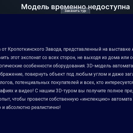
Заказать тур
 от Кропоткинского Завода, представленный на выставке 
ть этот экспонат со всех сторон, не выходя из дома или 
ологические особенности оборудования. 3D-модель автома
бражение, повернуть объект под любым углом и даже загля
логов, потенциальных покупателей и всех, кто интересу
фиях и видео! С нашим 3D-туром вы получите полное пред
опыт, чтобы провести собственную «инспекцию» автомата в
 и абсолютно реалистично!