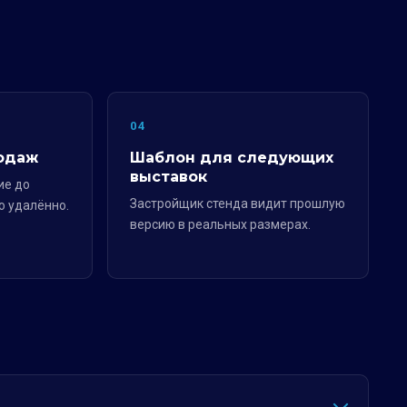
04
одаж
Шаблон для следующих
выставок
ие до
Застройщик стенда видит прошлую
о удалённо.
версию в реальных размерах.