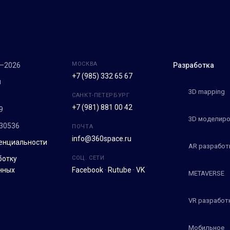
МОСКВА
7–2026
Разработка
+7 (985) 332 65 67
м
3D mapping
САНКТ-ПЕТЕРБУРГ
+7 (981) 881 00 42
9
3D моделиро
30536
ПОЧТА
info@360space.ru
енциальности
AR разработ
ботку
СОЦ. СЕТИ
нных
Facebook
·
Rutube
·
VK
METAVERSE
VR разработ
Мобильное