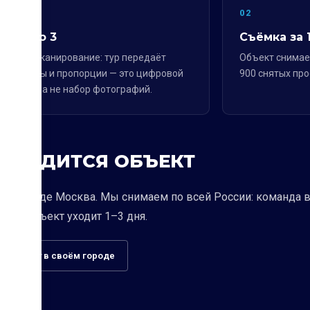
02
port Pro 3
Съёмка за 
 LiDAR-сканирование: тур передаёт
Объект снимает
 размеры и пропорции — это цифровой
900 снятых про
объекта, а не набор фотографий.
НАХОДИТСЯ ОБЪЕКТ
т в городе Москва. Мы снимаем по всей России: команда 
д, на объект уходит 1–3 дня.
ь съёмку в своём городе