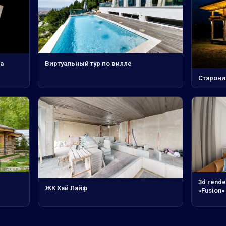
а
Виртуальный тур по вилле
Старони
3d rende
ЖК Хай Лайф
«Fusion»