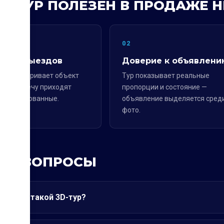
3D-ТУР ПОЛЕЗЕН В ПРОДАЖЕ
02
ы без выездов
Доверие к объявлени
ль осматривает объект
Тур показывает реальные
 на встречу приходят
пропорции и состояние —
аинтересованные.
объявление выделяется сред
фото.
ЫЕ ВОПРОСЫ
 стоит такой 3D-тур?