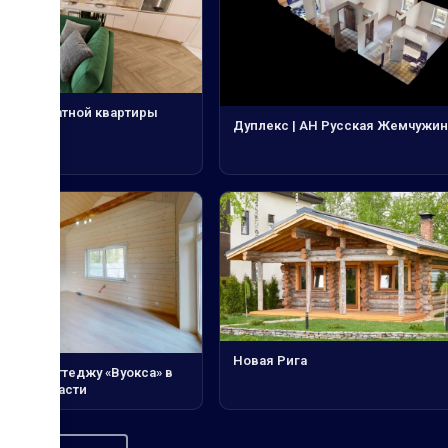
 трёхкомнатной квартиры
Дуплекс | АН Русская Жемчужин
Новая Рига
 тур по коттеджу «Вуокса» в
ской области