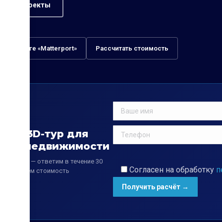
ь все проекты
 об услуге «Matterport»
Рассчитать стоимость
зать 3D-тур для
екта недвижимости
е контакт — ответим в течение 30
Согласен на обработку
п
 рассчитаем стоимость