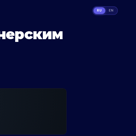
RU
EN
йнерским