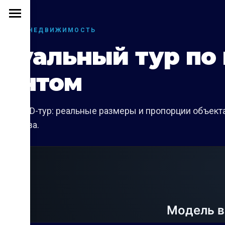
ОСКВА · НЕДВИЖИМОСТЬ
туальный тур по
монтом
вный 3D-тур: реальные размеры и пропорции объекта,
тройства.