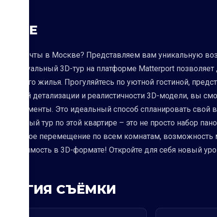
ОЕКТЕ
тиру мечты в Москве? Представляем вам уникальную воз
аш виртуальный 3D-тур на платформе Matterport позволяе
будущего жилья. Прогуляйтесь по уютной гостиной, предст
высокой детализации и реалистичности 3D-модели, вы см
ые элементы. Это идеальный способ спланировать свой ви
иртуальный тур по этой квартире – это не просто набор па
: свободное перемещение по всем комнатам, возможность м
едвижимость в 3D-формате! Откройте для себя новый уро
ОЛОГИЯ СЪЁМКИ