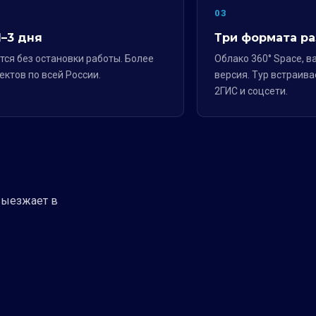
03
1–3 дня
Три формата р
ся без остановки работы. Более
Облако 360° Space, в
ектов по всей России.
версия. Тур встраивае
2ГИС и соцсети.
выезжает в