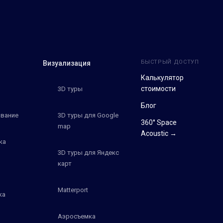
БЫСТРЫЙ ДОСТУП
Визуализация
Калькулятор
стоимости
3D туры
Блог
вание
3D туры для Google
360° Space
map
Acoustic →
ка
3D туры для Яндекс
карт
Matterport
ка
Аэросъемка