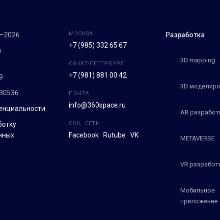
МОСКВА
7–2026
Разработка
+7 (985) 332 65 67
м
3D mapping
САНКТ-ПЕТЕРБУРГ
+7 (981) 881 00 42
9
3D моделиро
30536
ПОЧТА
info@360space.ru
енциальности
AR разработ
ботку
СОЦ. СЕТИ
нных
Facebook
·
Rutube
·
VK
METAVERSE
VR разработ
Мобильное
приложение