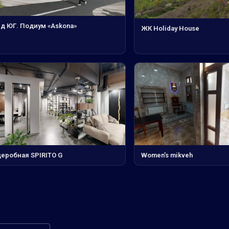
нд ЮГ. Подиум «Askona»
ЖК Holiday House
деробная SPIRITO G
Women’s mikveh