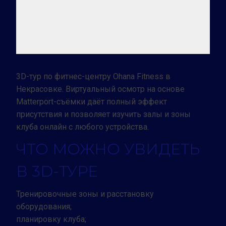
3D-тур по фитнес-центру Ohana Fitness в
Некрасовке. Виртуальный осмотр на основе
Matterport-съёмки даёт полный эффект
присутствия и позволяет изучить залы и зоны
клуба онлайн с любого устройства.
ЧТО МОЖНО УВИДЕТЬ
В 3D-ТУРЕ
Тренировочные зоны и расстановку
оборудования;
планировку клуба;