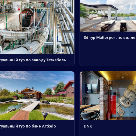
3d тур Matterport по вилле
туальный тур по заводу Таткабель
уальный тур по бане Artkelo
DNK