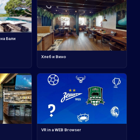
 на Бали
Хлеб и Вино
VR in a WEB Browser