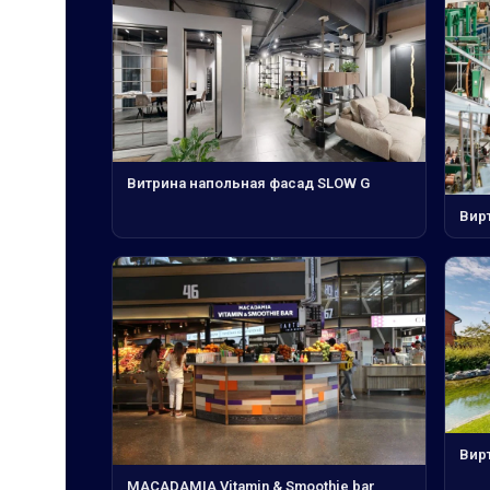
Витрина напольная фасад SLOW G
Вир
Вирт
MACADAMIA Vitamin & Smoothie bar