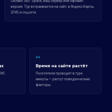
Облако 360° Space, ваш сервер или офлайн-
версия. Тур встраивается на сайт, в Яндекс.Карты,
2ГИС и соцсети.
04
ах
Время на сайте растёт
ГИС
Посетители проводят в туре
минуты — растут поведенческие
факторы.