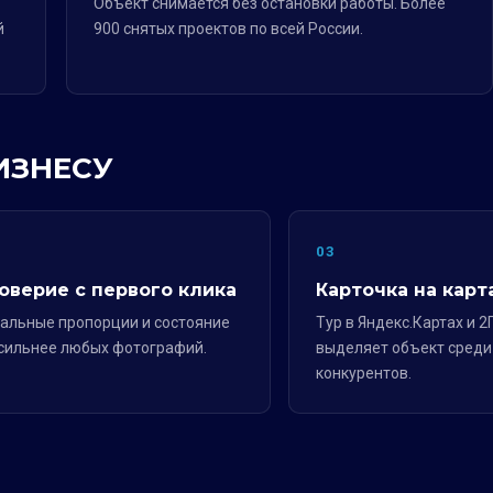
Объект снимается без остановки работы. Более
й
900 снятых проектов по всей России.
ИЗНЕСУ
2
03
оверие с первого клика
Карточка на карт
альные пропорции и состояние
Тур в Яндекс.Картах и 2
сильнее любых фотографий.
выделяет объект среди
конкурентов.