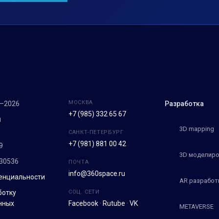
МОСКВА
7–2026
Разработка
+7 (985) 332 65 67
м
3D mapping
САНКТ-ПЕТЕРБУРГ
+7 (981) 881 00 42
9
3D моделиро
30536
ПОЧТА
info@360space.ru
енциальности
AR разработ
ботку
СОЦ. СЕТИ
нных
Facebook
·
Rutube
·
VK
METAVERSE