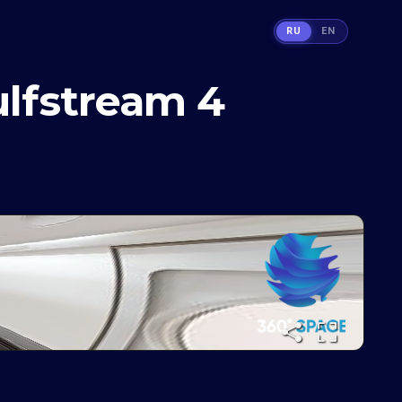
RU
EN
lfstream 4