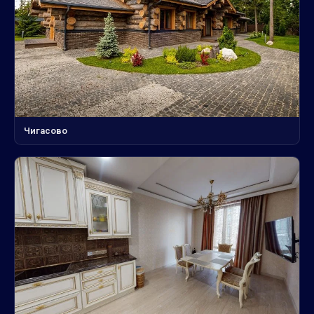
Чигасово