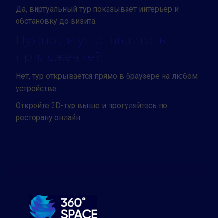
Да, виртуальный тур показывает интерьер и
обстановку до визита.
Нужно ли устанавливать
приложение?
Нет, тур открывается прямо в браузере на любом
устройстве.
Откройте 3D-тур выше и прогуляйтесь по
ресторану онлайн.