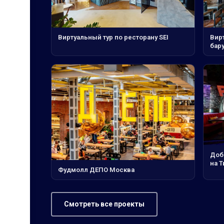
Виртуальный тур по ресторану SEI
Вирт
бар
Доб
на Т
Фудмолл ДЕПО Москва
Смотреть все проекты