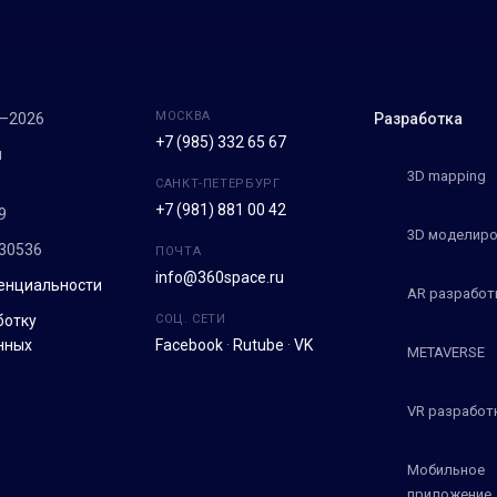
МОСКВА
7–2026
Разработка
+7 (985) 332 65 67
м
3D mapping
САНКТ-ПЕТЕРБУРГ
+7 (981) 881 00 42
9
3D моделиро
30536
ПОЧТА
info@360space.ru
енциальности
AR разработ
ботку
СОЦ. СЕТИ
нных
Facebook
·
Rutube
·
VK
METAVERSE
VR разработ
Мобильное
приложение