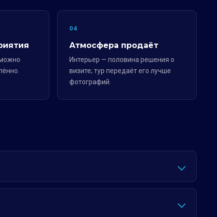
04
риятия
Атмосфера продаёт
 можно
Интерьер — половина решения о
лённо.
визите; тур передаёт его лучше
фотографий.