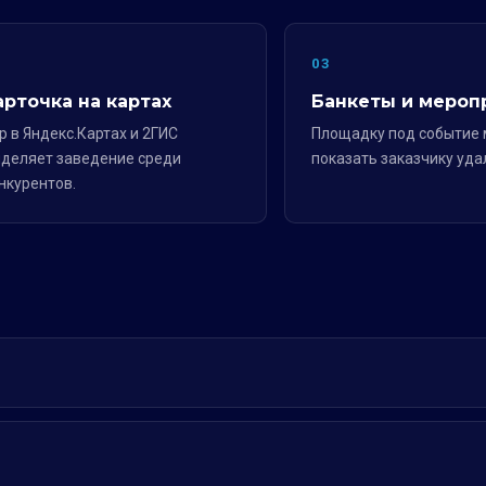
2
03
арточка на картах
Банкеты и мероп
р в Яндекс.Картах и 2ГИС
Площадку под событие
деляет заведение среди
показать заказчику уда
нкурентов.