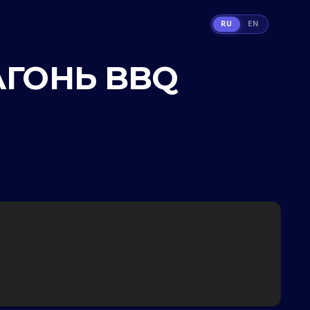
RU
EN
 АГОНЬ BBQ