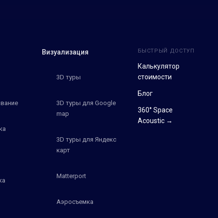
БЫСТРЫЙ ДОСТУП
Визуализация
Калькулятор
стоимости
3D туры
Блог
вание
3D туры для Google
360° Space
map
Acoustic →
ка
3D туры для Яндекс
карт
Matterport
ка
Аэросъемка