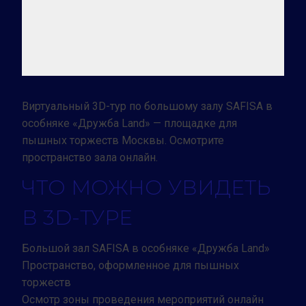
Виртуальный 3D-тур по большому залу SAFISA в
особняке «Дружба Land» — площадке для
пышных торжеств Москвы. Осмотрите
пространство зала онлайн.
ЧТО МОЖНО УВИДЕТЬ
В 3D-ТУРЕ
Большой зал SAFISA в особняке «Дружба Land»
Пространство, оформленное для пышных
торжеств
Осмотр зоны проведения мероприятий онлайн