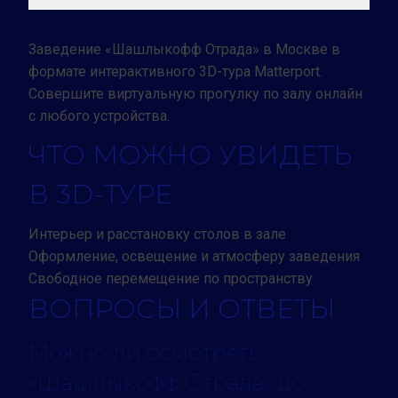
Заведение «Шашлыкофф Отрада» в Москве в
формате интерактивного 3D-тура Matterport.
Совершите виртуальную прогулку по залу онлайн
с любого устройства.
ЧТО МОЖНО УВИДЕТЬ
В 3D-ТУРЕ
Интерьер и расстановку столов в зале
Оформление, освещение и атмосферу заведения
Свободное перемещение по пространству
ВОПРОСЫ И ОТВЕТЫ
Можно ли осмотреть
«Шашлыкофф Отрада» до