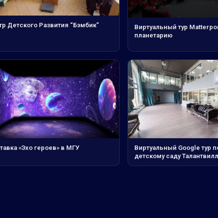
тр Детского Развития “Бэмбик”
Виртуальный тур Matterpor
планетарию
тавка «Эхо героев» в МГУ
Виртуальный Google тур п
детскому саду Талантвил