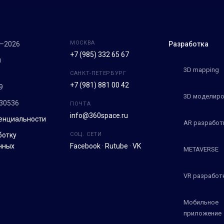
МОСКВА
7–2026
Разработка
+7 (985) 332 65 67
м
3D mapping
САНКТ-ПЕТЕРБУРГ
+7 (981) 881 00 42
9
3D моделиро
30536
ПОЧТА
info@360space.ru
енциальности
AR разработ
ботку
СОЦ. СЕТИ
нных
Facebook
·
Rutube
·
VK
METAVERSE
VR разработ
Мобильное
приложение