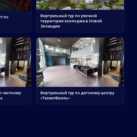
Виртуальный тур по уличной
t по
территории колледжа в Новой
Зеландии
о частному
Виртуальный тур по детскому центру
ль
«ТалантВилль»