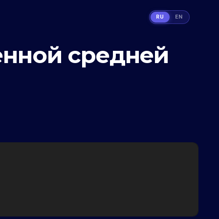
RU
EN
енной средней