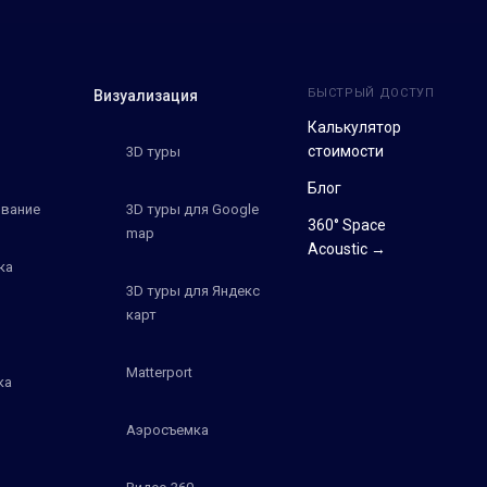
БЫСТРЫЙ ДОСТУП
Визуализация
Калькулятор
стоимости
3D туры
Блог
вание
3D туры для Google
360° Space
map
Acoustic →
ка
3D туры для Яндекс
карт
Matterport
ка
Аэросъемка