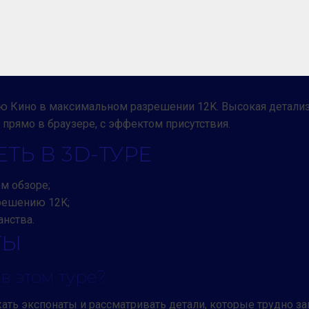
ю Кино в максимальном разрешении 12K. Высокая детализ
прямо в браузере, с эффектом присутствия.
ТЬ В 3D-ТУРЕ
м обзоре;
зрешению 12K;
анства.
ТЫ
в этом туре?
ть экспонаты и рассматривать детали, которые трудно за