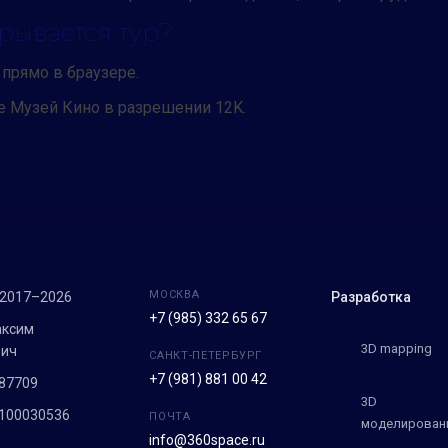
крывается тур?
прямо в браузере.
е Музей Кино в разрешении 12K.
МОСКВА
 2017–2026
Разработка
+7 (985) 332 65 67
аксим
3D mapping
вич
САНКТ-ПЕТЕРБУРГ
+7 (981) 881 00 42
87709
3D
100030536
ПОЧТА
моделирован
info@360space.ru