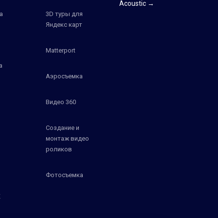
Acoustic →
а
3D туры для
Яндекс карт
Matterport
а
Аэросъемка
Видео 360
Создание и
монтаж видео
роликов
Фотосъемка
К