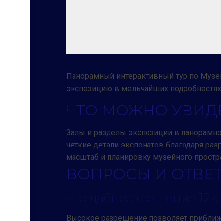
Панорамный интерактивный тур по Музе
экспозицию в мельчайших подробностях 
ЧТО МОЖНО УВИДЕ
Залы и разделы экспозиции в панорамно
чёткие детали экспонатов благодаря ра
масштаб и планировку музейного простр
ВОПРОСЫ И ОТВЕ
Что даёт разрешение 12K 
Высокое разрешение позволяет приближа