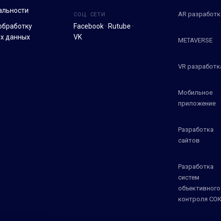
альности
AR разработк
СОЦ. СЕТИ
обработку
Facebook
·
Rutube
·
х данных
VK
METAVERSE
VR разработк
Мобильное
приложение
Разработка
сайтов
Разработка
систем
объективного
контроля СО