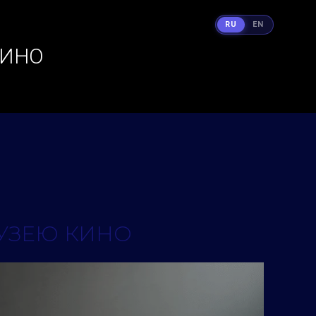
RU
EN
КИНО
МУЗЕЮ КИНО