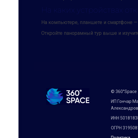
На каких устройствах от
На компьютере, планшете и смартфоне — 
Откройте панорамный тур выше и изучит
© 360°Space
ИП Гончар М
Александро
ИНН 5018183
ОГРН 319508
Политика