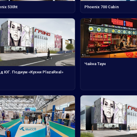
nix 530ht
Phoenix 700 Cabin
Чайна Таун
д ЮГ. Подиум «Кухни PlazaReal»