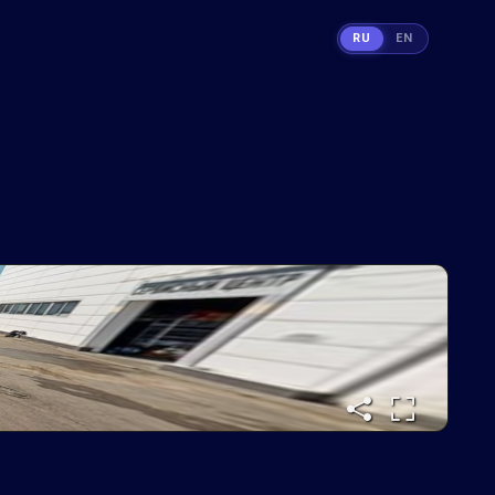
RU
EN