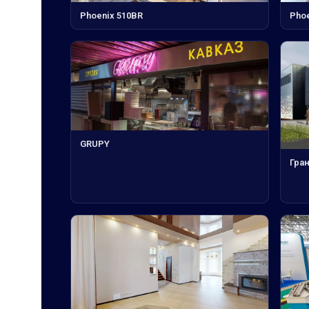
Phoenix 510BR
Phoe
GRUPY
Гран