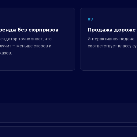
2
03
ренда без сюрпризов
Продажа дороже
ендатор точно знает, что
Интерактивная подача
лучит — меньше споров и
соответствует классу су
казов.