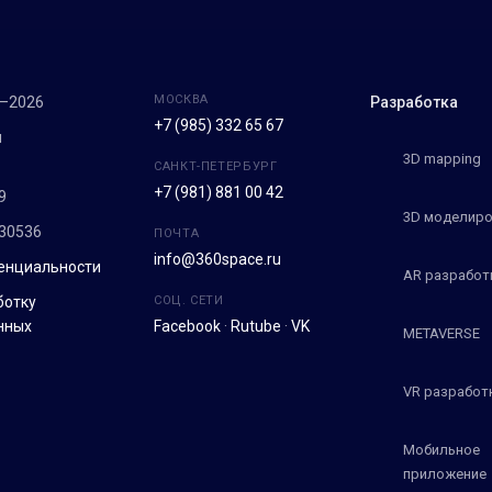
МОСКВА
7–2026
Разработка
+7 (985) 332 65 67
м
3D mapping
САНКТ-ПЕТЕРБУРГ
+7 (981) 881 00 42
9
3D моделиро
30536
ПОЧТА
info@360space.ru
енциальности
AR разработ
ботку
СОЦ. СЕТИ
нных
Facebook
·
Rutube
·
VK
METAVERSE
VR разработ
Мобильное
приложение