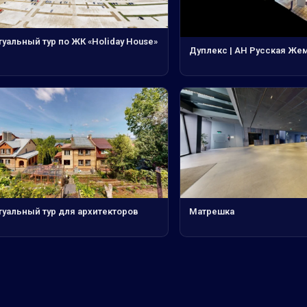
уальный тур по ЖК «Holiday House»
Дуплекс | АН Русская Же
туальный тур для архитекторов
Матрешка