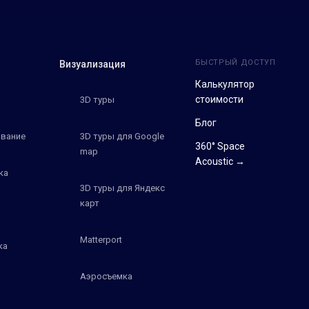
БЫСТРЫЙ ДОСТУП
Визуализация
Калькулятор
стоимости
3D туры
Блог
вание
3D туры для Google
360° Space
map
Acoustic →
ка
3D туры для Яндекс
карт
Matterport
ка
Аэросъемка