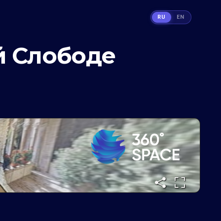
RU
EN
й Слободе