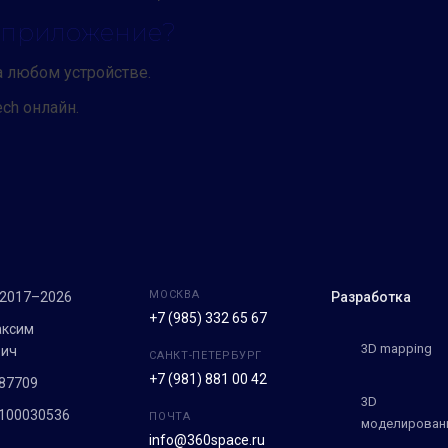
ь приложение?
а любом устройстве.
ch онлайн.
МОСКВА
 2017–2026
Разработка
+7 (985) 332 65 67
аксим
3D mapping
вич
САНКТ-ПЕТЕРБУРГ
+7 (981) 881 00 42
87709
3D
100030536
ПОЧТА
моделирован
info@360space.ru