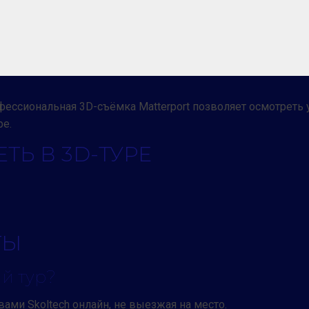
офессиональная 3D-съёмка Matterport позволяет осмотреть
ре.
ТЬ В 3D-ТУРЕ
ТЫ
й тур?
ами Skoltech онлайн, не выезжая на место.