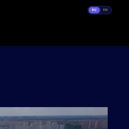
RU
EN