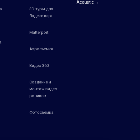
Acoustic →
а
3D туры для
Яндекс карт
Matterport
а
Аэросъемка
Видео 360
Создание и
монтаж видео
роликов
Фотосъемка
К