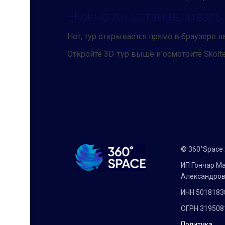
Нужно ли устанавливат
Нет, тур открывается прямо в браузере н
Откройте 3D-тур выше и осмотрите Skolte
© 360°Space
ИП Гончар М
Александро
ИНН 5018183
ОГРН 319508
Политика