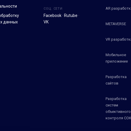
альности
AR разработк
СОЦ. СЕТИ
обработку
Facebook
·
Rutube
·
х данных
VK
METAVERSE
VR разработк
Мобильное
приложение
Разработка
сайтов
Разработка
систем
объективного
контроля СО