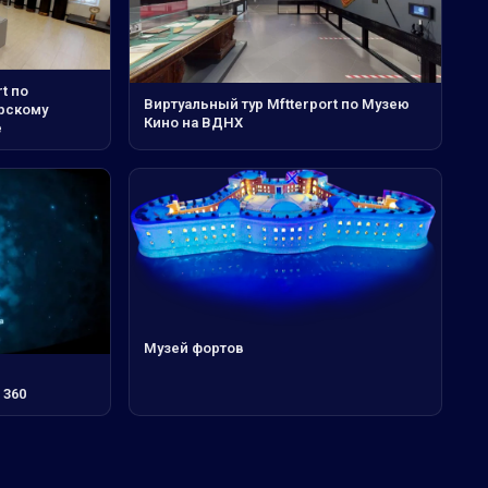
t по
Виртуальный тур Mftterport по Музею
рскому
Кино на ВДНХ
е
Музей фортов
 360