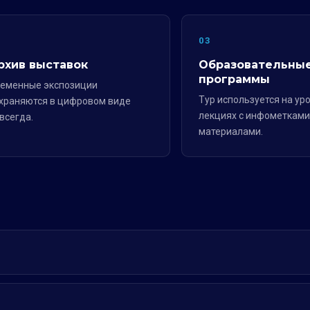
2
03
рхив выставок
Образовательны
программы
еменные экспозиции
Тур используется на уро
храняются в цифровом виде
лекциях с инфометками
всегда.
материалами.