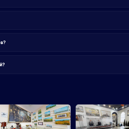
ов?
й?