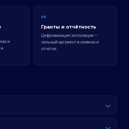
04
е
Гранты и отчётность
Цифровизация экспозиции —
ках и
сильный аргумент в заявках и
 и
отчётах.