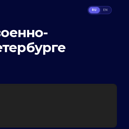
RU
EN
военно-
етербурге