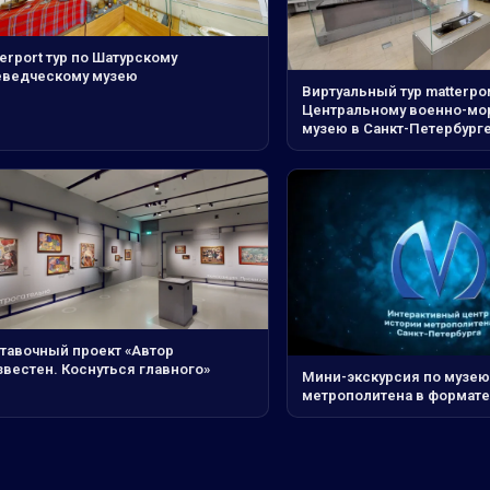
erport тур по Шатурскому
еведческому музею
Виртуальный тур matterpor
Центральному военно-мо
музею в Санкт-Петербург
тавочный проект «Автор
звестен. Коснуться главного»
Мини-экскурсия по музею
метрополитена в формате