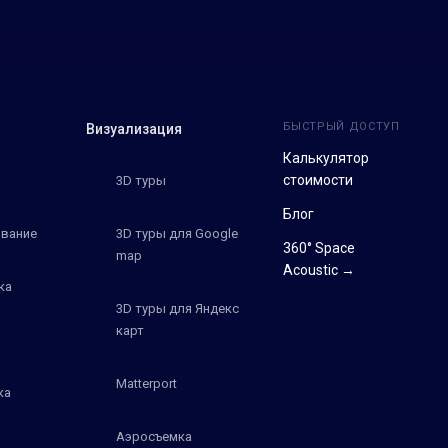
БЫСТРЫЙ ДОСТУП
Визуализация
Калькулятор
стоимости
3D туры
Блог
вание
3D туры для Google
360° Space
map
Acoustic →
ка
3D туры для Яндекс
карт
Matterport
ка
Аэросъемка