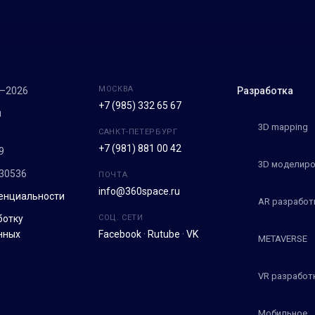
МОСКВА
7–2026
Разработка
+7 (985) 332 65 67
м
3D mapping
САНКТ-ПЕТЕРБУРГ
+7 (981) 881 00 42
9
3D моделиро
30536
ПОЧТА
info@360space.ru
енциальности
AR разработ
ботку
СОЦ. СЕТИ
нных
Facebook
·
Rutube
·
VK
METAVERSE
VR разработ
Мобильное