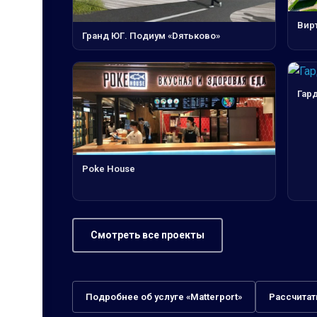
Вир
Гранд ЮГ. Подиум «Dятьково»
Гар
Poke House
Смотреть все проекты
Подробнее об услуге «Matterport»
Рассчитат