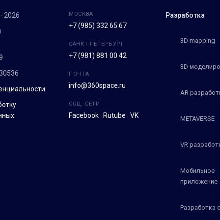
МОСКВА
7–2026
Разработка
+7 (985) 332 65 67
м
3D mapping
САНКТ-ПЕТЕРБУРГ
+7 (981) 881 00 42
9
3D моделиро
30536
ПОЧТА
info@360space.ru
енциальности
AR разработ
ботку
СОЦ. СЕТИ
нных
Facebook
·
Rutube
·
VK
METAVERSE
VR разработ
Мобильное
приложение
Разработка 