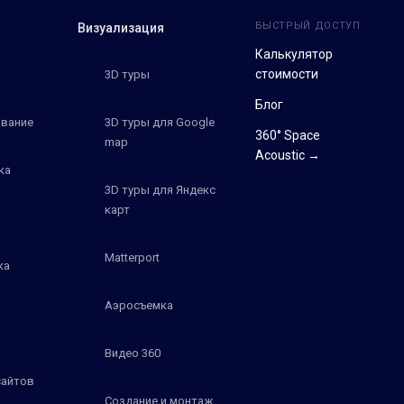
БЫСТРЫЙ ДОСТУП
Визуализация
Калькулятор
стоимости
3D туры
Блог
вание
3D туры для Google
360° Space
map
Acoustic →
ка
3D туры для Яндекс
карт
Matterport
ка
Аэросъемка
Видео 360
сайтов
Создание и монтаж