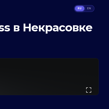
RU
EN
ss в Некрасовке