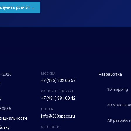
МОСКВА
7–2026
Разработка
+7 (985) 332 65 67
м
3D mapping
САНКТ-ПЕТЕРБУРГ
+7 (981) 881 00 42
9
3D моделиро
30536
ПОЧТА
info@360space.ru
енциальности
AR разработ
ботку
СОЦ. СЕТИ