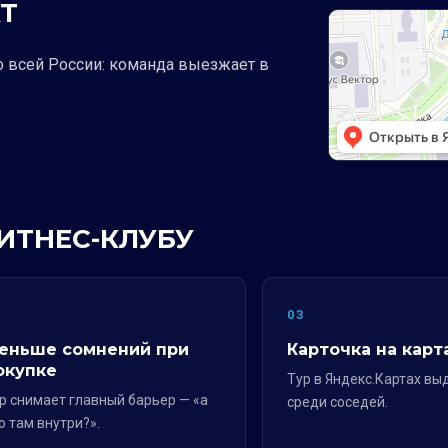
Т
о всей России: команда выезжает в
ФИТНЕС-КЛУБУ
2
03
еньше сомнений при
Карточка на карт
окупке
Тур в Яндекс.Картах вы
р снимает главный барьер — «а
среди соседей.
о там внутри?».