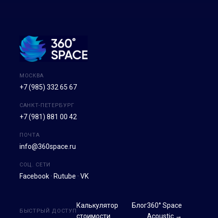
МОСКВА
+7 (985) 332 65 67
САНКТ-ПЕТЕРБУРГ
+7 (981) 881 00 42
ПОЧТА
info@360space.ru
СОЦ. СЕТИ
Facebook
·
Rutube
·
VK
Калькулятор
Блог
360° Space
БЫСТРЫЙ ДОСТУП
стоимости
Acoustic →