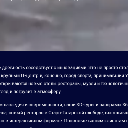
е древность соседствует с инновациями. Это не просто стол
рупный IT-центр и, конечно, город спорта, принимавший У
ткрываются новые отели, рестораны, музеи и технологичн
гляд и погрузит в атмосферу.
м наследия и современности, наши 3D-туры и панорамы 3
ана, новый ресторан в Старо-Татарской слободе, выставо
но в интерактивном формате. Позвольте вашим клиентам п