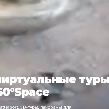
виртуальные тур
60°Space
tterport, 3D-туры, панорамы для