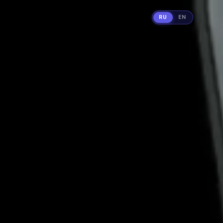
RU
EN