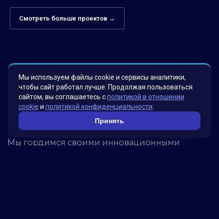
Смотреть больше проектов →
Мы используем файлы cookie и сервисы аналитики,
чтобы сайт работал лучше. Продолжая пользоваться
сайтом, вы соглашаетесь с
политикой в отношении
cookie
и
политикой конфиденциальности
.
Факты о нас
Принять
Мы гордимся своими инновационными
решениями, которые были разработаны для
удовлетворения потребностей наших клиентов.
Наша миссия – помогать бизнесу достигать
новых высот, используя передовые технологии.
Обратитесь к нам, чтобы узнать, как мы можем