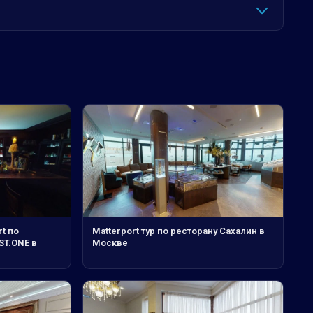
t по
Matterport тур по ресторану Сахалин в
ST.ONE в
Москве