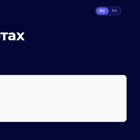
RU
EN
тах