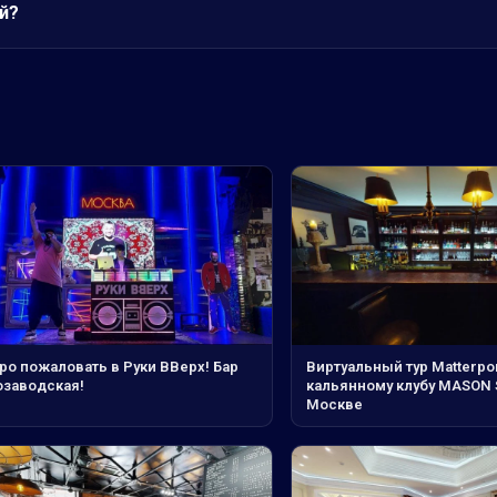
й?
ро пожаловать в Руки ВВерх! Бар
Виртуальный тур Matterpor
озаводская!
кальянному клубу MASON 
Москве