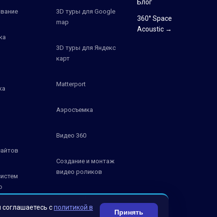
Блог
вание
3D туры для Google
360° Space
map
Acoustic →
ка
3D туры для Яндекс
карт
Matterport
ка
Аэросъемка
Видео 360
сайтов
Создание и монтаж
видео роликов
систем
о
К
Фотосъемка
ы соглашаетесь с
политикой в
Принять