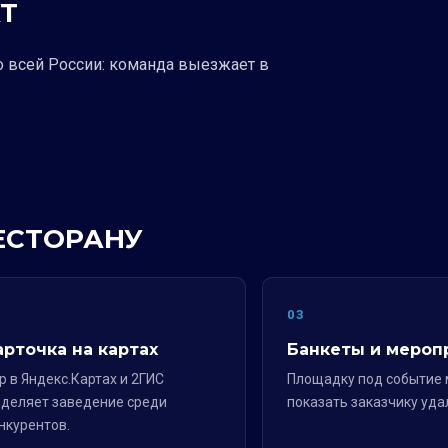
Т
о всей России: команда выезжает в
РЕСТОРАНУ
2
03
арточка на картах
Банкеты и мероп
р в Яндекс.Картах и 2ГИС
Площадку под событие
деляет заведение среди
показать заказчику уда
нкурентов.