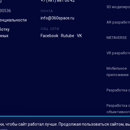
+7 (981) 881 00 42
9
3D моделиро
30536
ПОЧТА
info@360space.ru
енциальности
AR разработ
ботку
СОЦ. СЕТИ
нных
Facebook
·
Rutube
·
VK
METAVERSE
VR разработ
Мобильное
приложение
Разработка 
Разработка 
объективног
контроля СО
ки, чтобы сайт работал лучше. Продолжая пользоваться сайтом, в