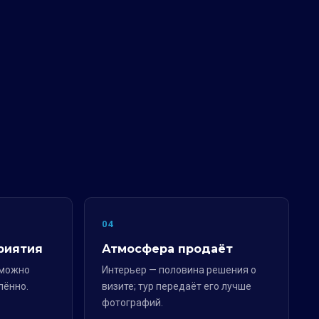
04
риятия
Атмосфера продаёт
 можно
Интерьер — половина решения о
лённо.
визите; тур передаёт его лучше
фотографий.