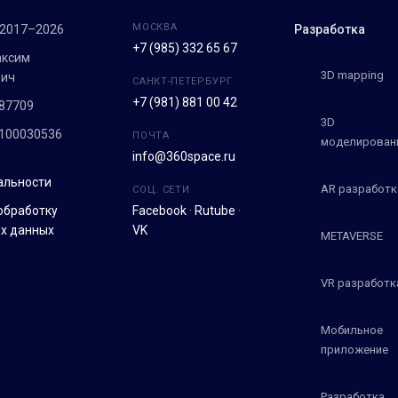
МОСКВА
 2017–2026
Разработка
+7 (985) 332 65 67
аксим
3D mapping
вич
САНКТ-ПЕТЕРБУРГ
+7 (981) 881 00 42
87709
3D
100030536
ПОЧТА
моделирован
info@360space.ru
альности
AR разработк
СОЦ. СЕТИ
обработку
Facebook
·
Rutube
·
х данных
VK
METAVERSE
VR разработк
Мобильное
приложение
Разработка