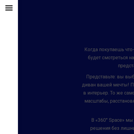
Когда покупаешь что-
будет смотреться на
предст
Представьте: вы выб
диван вашей мечты! Пр
в интерьер. То же са
масштабы, расстановк
В «360° Space» м
решения без лишни