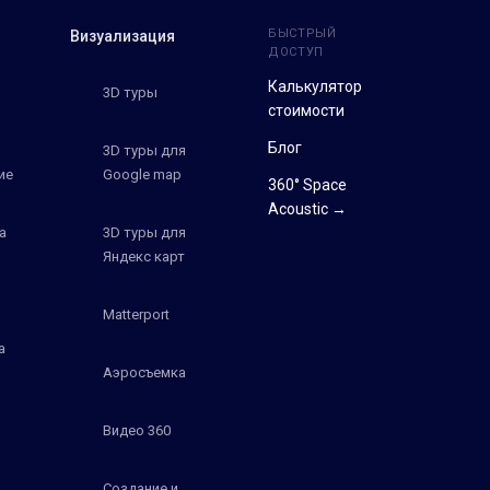
БЫСТРЫЙ
Визуализация
ДОСТУП
Калькулятор
3D туры
стоимости
Блог
3D туры для
ие
Google map
360° Space
Acoustic →
а
3D туры для
Яндекс карт
Matterport
а
Аэросъемка
Видео 360
Создание и