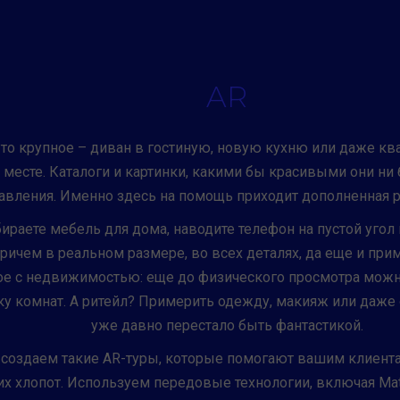
AR
то крупное – диван в гостиную, новую кухню или даже ква
 месте. Каталоги и картинки, какими бы красивыми они ни 
авления. Именно здесь на помощь приходит дополненная ре
ираете мебель для дома, наводите телефон на пустой угол 
ичем в реальном размере, во всех деталях, да еще и при
мое с недвижимостью: еще до физического просмотра можно
у комнат. А ритейл? Примерить одежду, макияж или даже о
уже давно перестало быть фантастикой.
ы создаем такие AR-туры, которые помогают вашим клиен
х хлопот. Используем передовые технологии, включая Matt