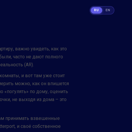
RU
EN
ртиру, важно увидеть, как это
были, часто не дают полного
альность (AR).
комнаты, и вот там уже стоит
мерить можно, как он впишется
 «погулять» по дому, оценить
чки, не выходя из дома – это
там принимать взвешенные
erport, и своё собственное