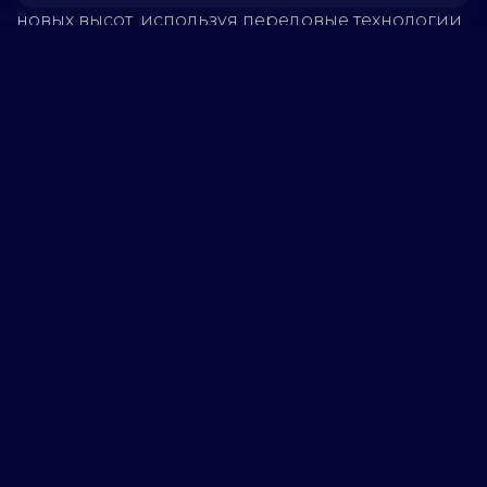
новых высот, используя передовые технологии.
Обратитесь к нам, чтобы узнать, как мы можем
помочь вашей компании достичь успеха!
5280
реализованных
проектов