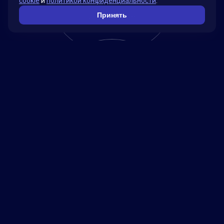
cookie
и
политикой конфиденциальности
.
Принять
лет на рынке
6
стран
65