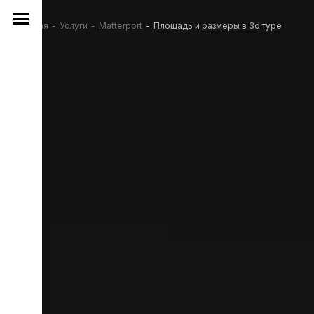
Главная
Услуги
Matterport
Площадь и размеры в 3d туре
Вы здесь: