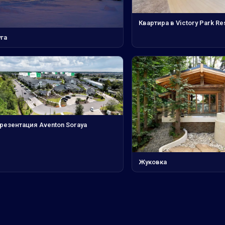
Квартира в Victory Park R
га
резентация Aventon Soraya
Жуковка