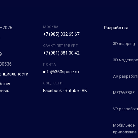
МОСКВА
7–2026
Разработка
+7 (985) 332 65 67
м
3D mapping
САНКТ-ПЕТЕРБУРГ
+7 (981) 881 00 42
9
3D моделиро
30536
ПОЧТА
info@360space.ru
енциальности
AR разработ
ботку
СОЦ. СЕТИ
нных
Facebook
·
Rutube
·
VK
METAVERSE
VR разработ
Мобильное
приложение