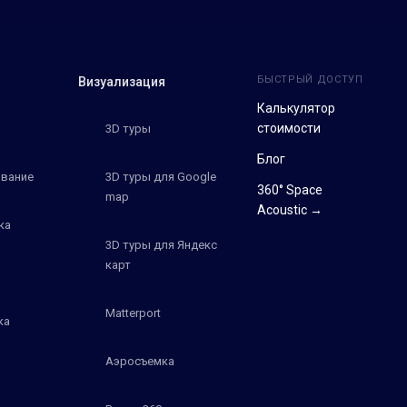
БЫСТРЫЙ ДОСТУП
Визуализация
Калькулятор
стоимости
3D туры
Блог
вание
3D туры для Google
360° Space
map
Acoustic →
ка
3D туры для Яндекс
карт
Matterport
ка
Аэросъемка