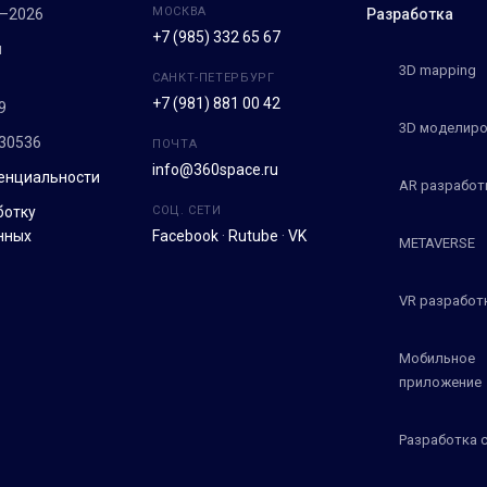
МОСКВА
7–2026
Разработка
+7 (985) 332 65 67
м
3D mapping
САНКТ-ПЕТЕРБУРГ
+7 (981) 881 00 42
9
3D моделиро
30536
ПОЧТА
info@360space.ru
енциальности
AR разработ
ботку
СОЦ. СЕТИ
нных
Facebook
·
Rutube
·
VK
METAVERSE
VR разработ
Мобильное
приложение
Разработка 