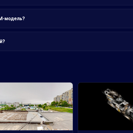
IM-модель?
й?