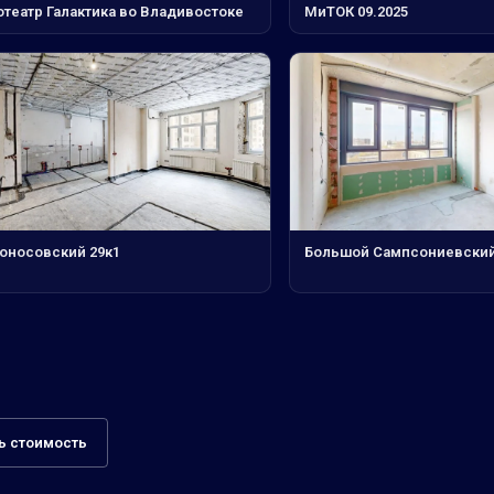
отеатр Галактика во Владивостоке
МиТОК 09.2025
оносовский 29к1
Большой Сампсониевский 
ь стоимость