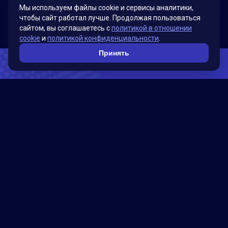
Мы используем файлы cookie и сервисы аналитики,
чтобы сайт работал лучше. Продолжая пользоваться
сайтом, вы соглашаетесь с
политикой в отношении
cookie
и
политикой конфиденциальности
.
Принять
Воплотите свои идеи с DWG
файлами
Работа с DWG-файлами от Matterport позволяет
эффективно использовать полученные данные для
разработки архитектурных проектов и улучшения
процесса проектирования.
Файлы содержат высококачественную 3D-модель
объекта с большим количеством деталей.