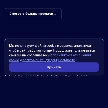
Смотреть больше проектов →
Мы используем файлы cookie и сервисы аналитики,
чтобы сайт работал лучше. Продолжая пользоваться
сайтом, вы соглашаетесь с
политикой в отношении
Факты о нас
cookie
и
политикой конфиденциальности
.
Принять
Мы гордимся своими инновационными
решениями, которые были разработаны для
удовлетворения потребностей наших клиентов.
Наша миссия – помогать бизнесу достигать
новых высот, используя передовые технологии.