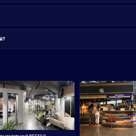
й?
ан модульный PEZZO G