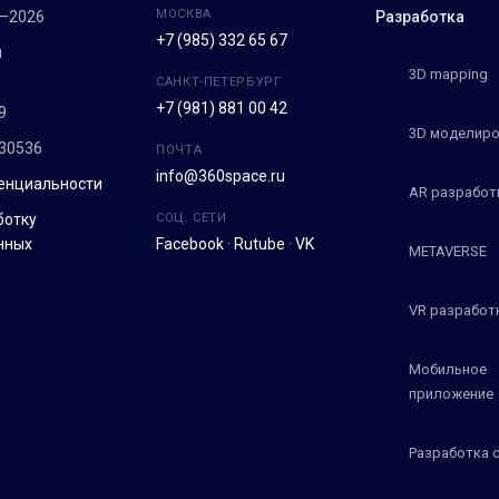
МОСКВА
7–2026
Разработка
+7 (985) 332 65 67
м
3D mapping
САНКТ-ПЕТЕРБУРГ
+7 (981) 881 00 42
9
3D моделиро
30536
ПОЧТА
info@360space.ru
енциальности
AR разработ
ботку
СОЦ. СЕТИ
нных
Facebook
·
Rutube
·
VK
METAVERSE
VR разработ
Мобильное
приложение
Разработка 