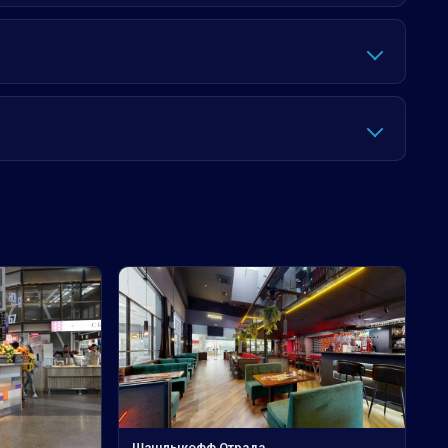
Шашлыкофф Отрада