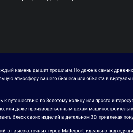
 каждый камень дышит прошлым. Но даже в самых древних
льную атмосферу вашего бизнеса или объекта в виртуаль
сь к путешествию по Золотому кольцу или просто интересуя
ею, или даже производственным цехам машиностроительно
вить блеск своих изделий в детальном 3D, привлекая поку
ий: от высокоточных туров Matterport, идеально подходя