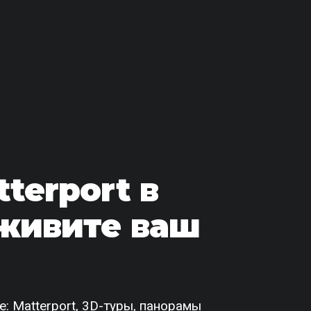
terport в
живите ваш
: Matterport, 3D-туры, панорамы