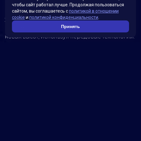
Мы гордимся своими инновационными
чтобы сайт работал лучше. Продолжая пользоваться
решениями, которые были разработаны для
сайтом, вы соглашаетесь с
политикой в отношении
cookie
и
политикой конфиденциальности
.
удовлетворения потребностей наших клиентов.
Принять
Наша миссия – помогать бизнесу достигать
новых высот, используя передовые технологии.
Обратитесь к нам, чтобы узнать, как мы можем
помочь вашей компании достичь успеха!
5280
реализованных