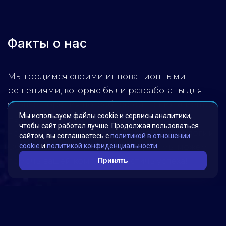
Факты о нас
Мы гордимся своими инновационными
решениями, которые были разработаны для
удовлетворения потребностей наших клиентов.
Мы используем файлы cookie и сервисы аналитики,
Наша миссия – помогать бизнесу достигать
чтобы сайт работал лучше. Продолжая пользоваться
новых высот, используя передовые технологии.
сайтом, вы соглашаетесь с
политикой в отношении
cookie
и
политикой конфиденциальности
.
Обратитесь к нам, чтобы узнать, как мы можем
помочь вашей компании достичь успеха!
Принять