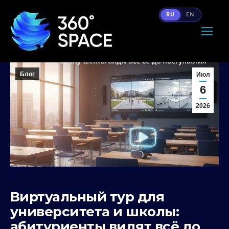
RU
EN
Блог
Июл
6
2026
Виртуальный тур для
университета и школы:
абитуриенты видят всё до