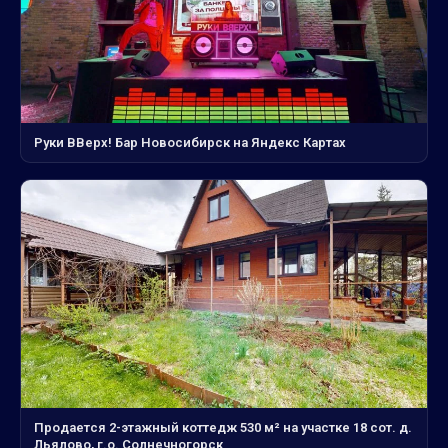
Руки ВВерх! Бар Новосибирск на Яндекс Картах
Продается 2-этажный коттедж 530 м² на участке 18 сот. д.
Льялово, г.о. Солнечногорск