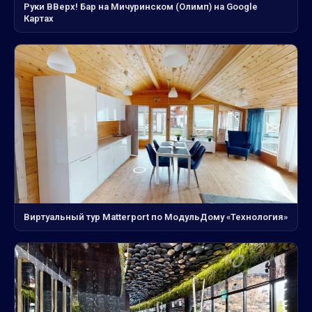
Руки ВВерх! Бар на Мичуринском (Олимп) на Google
Картах
Виртуальный тур Matterport по МодульДому «Технология»