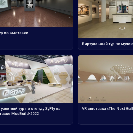
ур по выставке
Виртуальный тур по муз
уальный тур по стенду SyPly на
VR выставка «The Next Gall
тавке MosBuild-2022