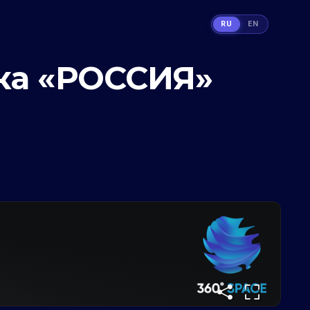
RU
EN
ка «РОССИЯ»