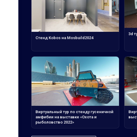
3d т
Стенд Kobos на Mosbuild2024
Виртуальный тур по стенду гусеничной
Вирт
амфибии на выставке «Охота и
выс
рыболовство 2022»