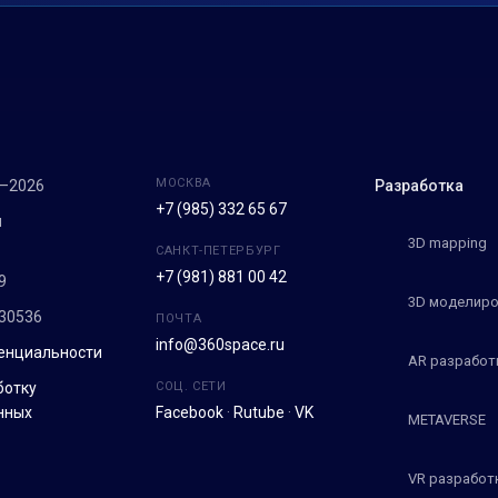
МОСКВА
7–2026
Разработка
+7 (985) 332 65 67
м
3D mapping
САНКТ-ПЕТЕРБУРГ
+7 (981) 881 00 42
9
3D моделиро
30536
ПОЧТА
info@360space.ru
енциальности
AR разработ
ботку
СОЦ. СЕТИ
нных
Facebook
·
Rutube
·
VK
METAVERSE
VR разработ