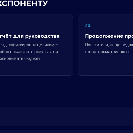
ЭКСПОНЕНТУ
2
03
тчёт для руководства
Продолжение пр
енд зафиксирован целиком —
Посетители, не дошедш
обно показывать результат и
стенда, осматривают ег
основывать бюджет.