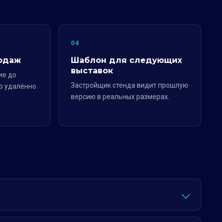
04
одаж
Шаблон для следующих
выставок
ие до
Застройщик стенда видит прошлую
о удалённо.
версию в реальных размерах.