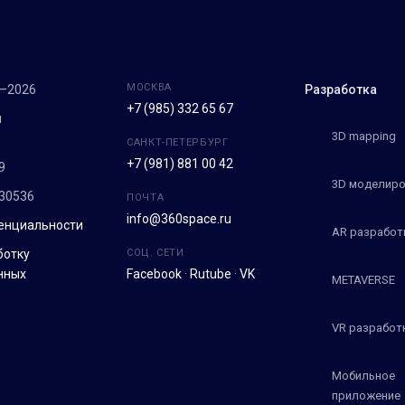
МОСКВА
7–2026
Разработка
+7 (985) 332 65 67
м
3D mapping
САНКТ-ПЕТЕРБУРГ
+7 (981) 881 00 42
9
3D моделиро
30536
ПОЧТА
info@360space.ru
енциальности
AR разработ
ботку
СОЦ. СЕТИ
нных
Facebook
·
Rutube
·
VK
METAVERSE
VR разработ
Мобильное
приложение