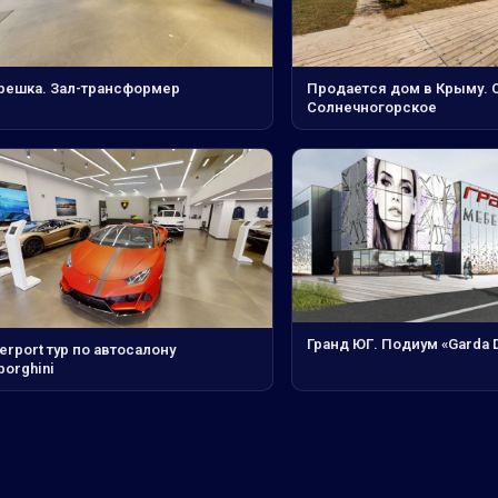
решка. Зал-трансформер
Продается дом в Крыму. С
Солнечногорское
Гранд ЮГ. Подиум «Garda 
erport тур по автосалону
orghini