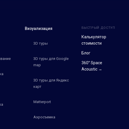
БЫСТРЫЙ ДОСТУП
Визуализация
Калькулятор
стоимости
3D туры
Блог
вание
3D туры для Google
360° Space
map
Acoustic →
ка
3D туры для Яндекс
карт
Matterport
ка
Аэросъемка