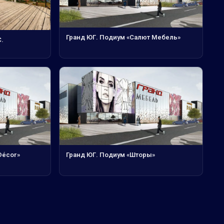
Гранд ЮГ. Подиум «Салют Мебель»
.
Décor»
Гранд ЮГ. Подиум «Шторы»