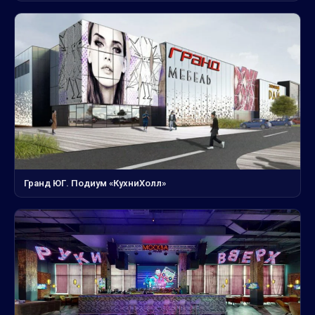
Гранд ЮГ. Подиум «КухниХолл»