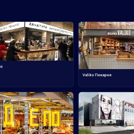
mi
Valiko Пекарня