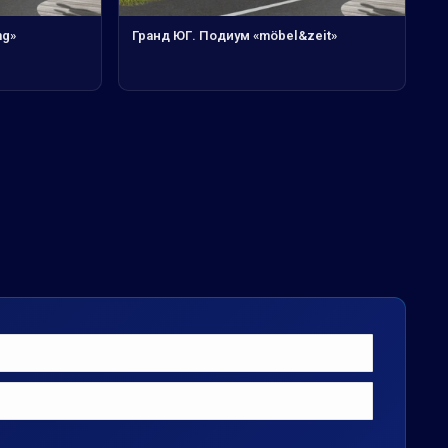
ng»
Гранд ЮГ. Подиум «möbel&zeit»