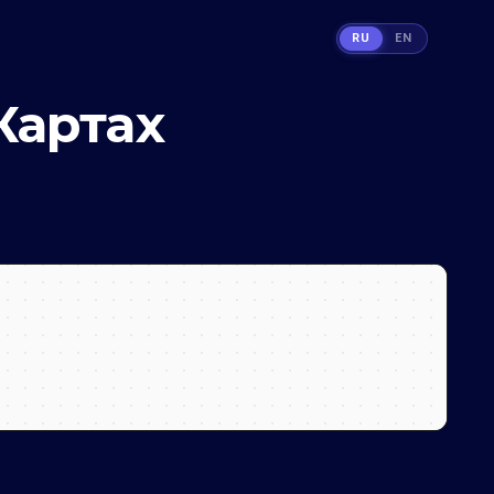
RU
EN
Картах