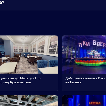
й?
уальный тур Matterport по
Добро пожаловать в Руки 
торану Булгаковский
на Таганке!