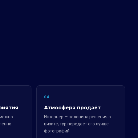
04
риятия
Атмосфера продаёт
 можно
Интерьер — половина решения о
лённо.
визите; тур передаёт его лучше
фотографий.