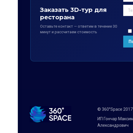
Заказать 3D-тур для
ресторана
Оставьте контакт — ответим в течение 30
минут и рассчитаем стоимость
© 360°Space 201
ИП Гончар Макси
Александрович