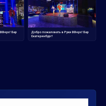
ВВерх! Бар
Добро пожаловать в Руки ВВерх! Бар
Екатеринбург!