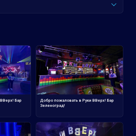
ВВерх! Бар
Добро пожаловать в Руки ВВерх! Бар
Зеленоград!