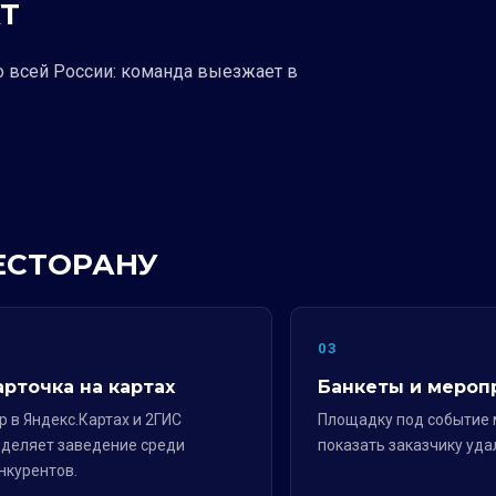
Т
о всей России: команда выезжает в
РЕСТОРАНУ
2
03
арточка на картах
Банкеты и мероп
р в Яндекс.Картах и 2ГИС
Площадку под событие
деляет заведение среди
показать заказчику уда
нкурентов.