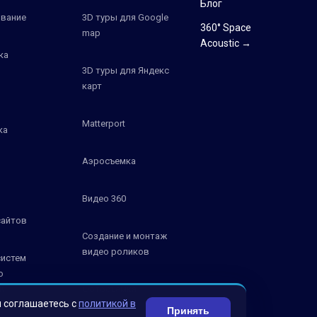
Блог
вание
3D туры для Google
360° Space
map
Acoustic →
ка
3D туры для Яндекс
карт
Matterport
ка
Аэросъемка
Видео 360
сайтов
Создание и монтаж
видео роликов
систем
о
К
Фотосъемка
ы соглашаетесь с
политикой в
Принять