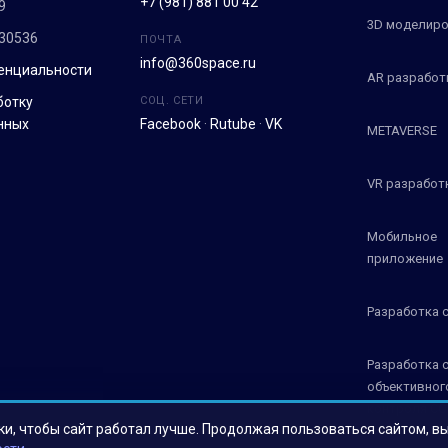
+7 (981) 881 00 42
9
3D моделиро
30536
ПОЧТА
info@360space.ru
енциальности
AR разработ
ботку
СОЦ. СЕТИ
нных
Facebook
·
Rutube
·
VK
METAVERSE
VR разработ
Мобильное
приложение
Разработка 
Разработка 
объективног
контроля СО
ки, чтобы сайт работал лучше. Продолжая пользоваться сайтом, в