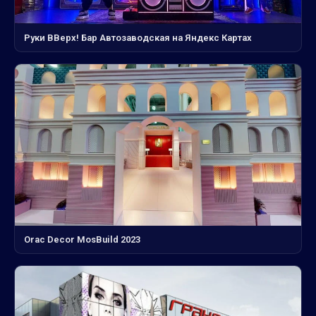
Руки ВВерх! Бар Автозаводская на Яндекс Картах
Orac Decor MosBuild 2023